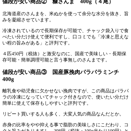
値段が安い商品② 糠さんま 400g（４尾）
北海道産のさんまを、米ぬかを使って余分な水分を抜き、旨
みを凝縮させています。
冷凍されているので長期保存が可能で、チャック袋入りで食
べたい分だけ使えて便利ですし、口コミでも「冷凍と思えな
い程の旨みがある」と評判です。
４匹450円（税抜）と激安なのに、国産で美味しい・長期保
存可能・簡単調理可能と言う事無しのさんまです。
値段が安い商品③ 国産豚挽肉パラパラミンチ
400g
離乳食や幼児食に欠かせない挽肉ですが、この商品はパラパ
ラの冷凍になっていてチャック付きなので、使いたい分だけ
簡単に使えて保存もしやすいと評判です。
リピート買いする人も多く、大変人気の商品なんだとか。
赤身の比率をやや抑える事で脂肪の美味しさにこだわり、コ
クと旨みがありますし、398円（税抜・100g当たり100円）と