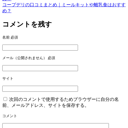
稿
コープデリの口コミまとめ｜ミールキットや離乳食はおすす
め？
ナ
ビ
コメントを残す
ゲ
名前
必須
ー
シ
ョ
メール（公開されません）
必須
ン
サイト
次回のコメントで使用するためブラウザーに自分の名
前、メールアドレス、サイトを保存する。
コメント